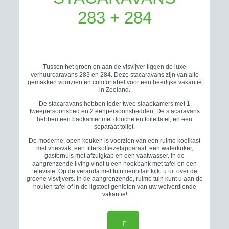
283 + 284
Tussen het groen en aan de visvijver liggen de luxe
verhuurcaravans 283 en 284. Deze stacaravans zijn van alle
gemakken voorzien en comfortabel voor een heerlijke vakantie
in Zeeland.
De stacaravans hebben ieder twee slaapkamers met 1
tweepersoonsbed en 2 eenpersoonsbedden. De stacaravans
hebben een badkamer met douche en toilettafel, en een
separaat toilet.
De moderne, open keuken is voorzien van een ruime koelkast
met vriesvak, een filterkoffiezetapparaat, een waterkoker,
gasfornuis met afzuigkap en een vaatwasser. In de
aangrenzende living vindt u een hoekbank met tafel en een
televisie. Op de veranda met tuinmeubilair kijkt u uit over de
groene visvijvers. In de aangrenzende, ruime tuin kunt u aan de
houten tafel of in de ligstoel genieten van uw welverdiende
vakantie!
PLATTEGROND 283 + 284