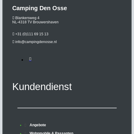
Camping Den Osse

Blankersweg 4
NL-4318 TV Brouwershaven

+31 (0)111 69 15 13

info@campingdenosse.nl
Kundendienst
Angebote
Wohnmobile & Passanten