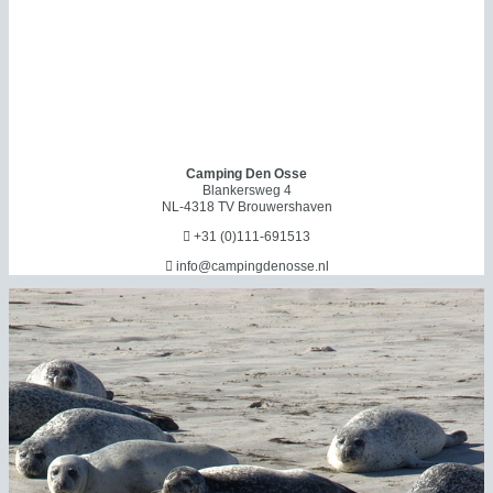
Camping Den Osse
Blankersweg 4
NL-4318 TV Brouwershaven

+31 (0)111-691513

info@campingdenosse.nl